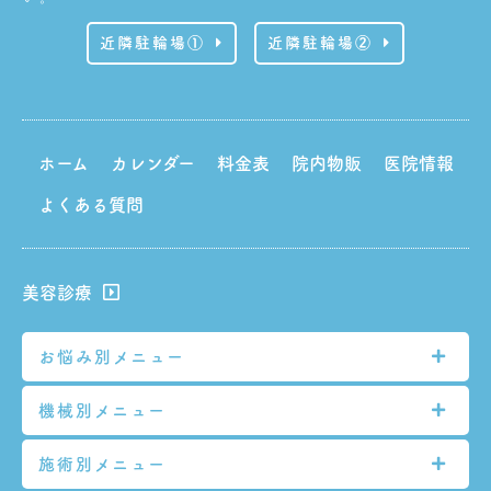
近隣駐輪場①
近隣駐輪場②
ホーム
カレンダー
料金表
院内物販
医院情報
よくある質問
美容診療
お悩み別メニュー
機械別メニュー
シミ
シワ
施術別メニュー
GentleMax Pro