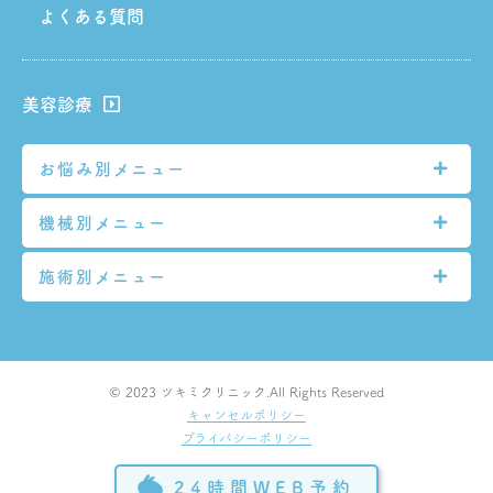
よくある質問
美容診療
お悩み別メニュー
機械別メニュー
シミ
シワ
施術別メニュー
GentleMax Pro
たるみ
TRI-BEAM PREMIUM
脱毛
いぼ・ほくろ
POTENZA
月見フェイシャルレーザー
© 2023 ツキミクリニック.All Rights Reserved
（旧美顔レーザー）
ニキビ
CARESYS-S
キャンセルポリシー
プライバシーポリシー
シミ取り
毛穴
ULTRAcel Q+
24時間WEB予約