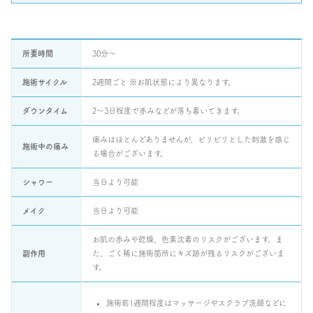
所要時間
30分～
施術サイクル
2週間ごと ※お肌状態により異なります。
ダウンタイム
2～3日程度で赤みなどが落ち着いてきます。
痛みはほとんどありませんが、ピリピリとした刺激を感じ
施術中の痛み
る場合がございます。
シャワー
当日より可能
メイク
当日より可能
お肌の赤みや乾燥、色素沈着のリスクがございます。ま
副作用
た、ごく稀に施術箇所にキズ跡が残るリスクがございま
す。
施術前1週間程度はマッサージやスクラブ洗顔などに