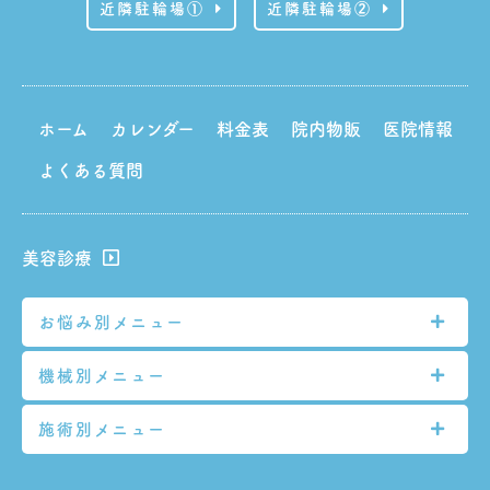
近隣駐輪場①
近隣駐輪場②
ホーム
カレンダー
料金表
院内物販
医院情報
よくある質問
美容診療
お悩み別メニュー
機械別メニュー
シミ
シワ
施術別メニュー
GentleMax Pro
たるみ
TRI-BEAM PREMIUM
脱毛