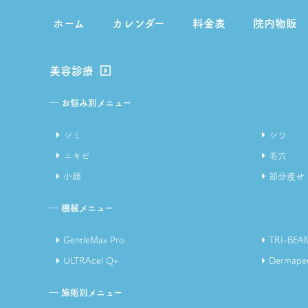
ホーム
カレンダー
料金表
院内物販
美容診療
― お悩み別メニュー
シミ
シワ
ニキビ
毛穴
小顔
部分痩せ
― 機械メニュー
GentleMax Pro
TRI-BEA
ULTRAcel Q+
Dermape
― 施術別メニュー