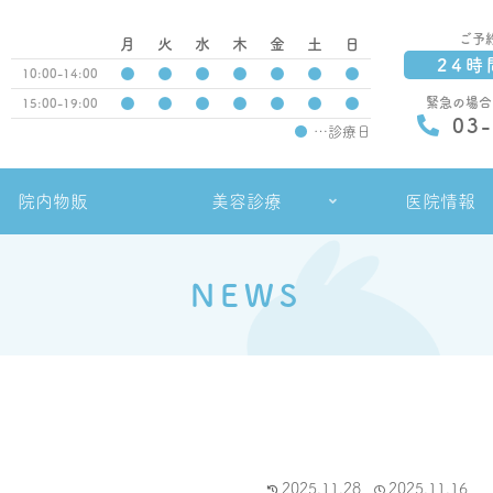
ご予
月
火
水
木
金
土
日
24時
●
●
●
●
●
●
●
10:00-14:00
●
●
●
●
●
●
●
緊急の場合
15:00-19:00
03
●
…診療日
院内物販
美容診療
医院情報
NEWS
2025.11.28
2025.11.16